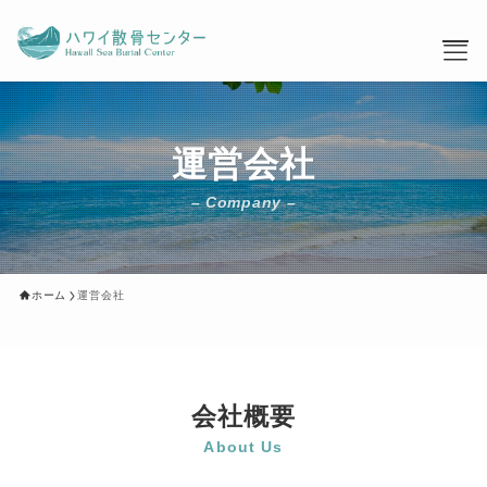
運営会社
– Company –
ホーム
運営会社
サービス案内
お客様の声
散骨相談会
コラム
資料ダウンロード
会社概要
運営会社
About Us
お問い合わせ