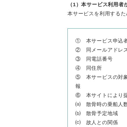
（1）本サービス利用者
本サービスを利用するた
① 本サービス申込
② 同メールアドレ
③ 同電話番号
④ 同住所
⑤ 本サービスの対
報
⑥ 本サイトにより
⒜ 散骨時の乗船人
⒝ 散骨予定地域
⒞ 故人との関係