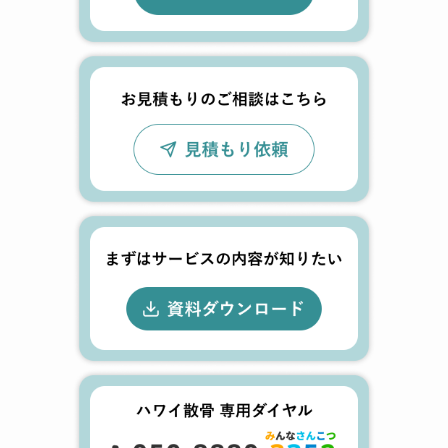
あ
火
同