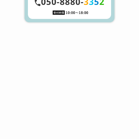
ま
遺
粉